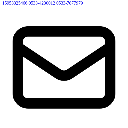
15953325466
0533-4230012
0533-7877979