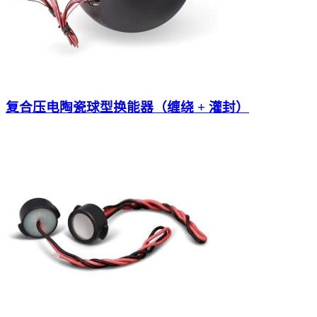
复合压电陶瓷球型换能器（缠绕 + 灌封）