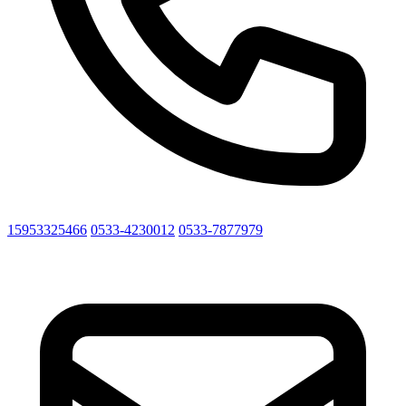
15953325466
0533-4230012
0533-7877979