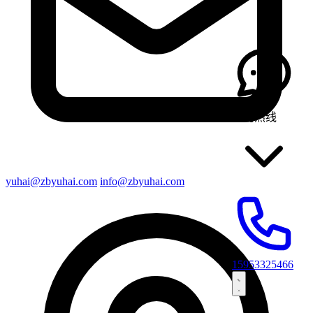
咨询热线
yuhai@zbyuhai.com
info@zbyuhai.com
15953325466