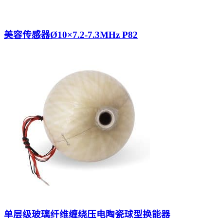
美容传感器Ø10×7.2-7.3MHz P82
单层级玻璃纤维缠绕压电陶瓷球型换能器