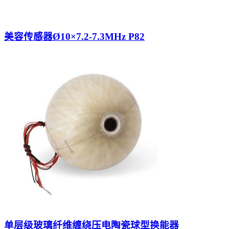
美容传感器Ø10×7.2-7.3MHz P82
单层级玻璃纤维缠绕压电陶瓷球型换能器