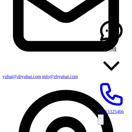
咨询热线
yuhai@zbyuhai.com
info@zbyuhai.com
15953325466