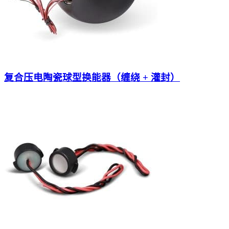
复合压电陶瓷球型换能器（缠绕 + 灌封）