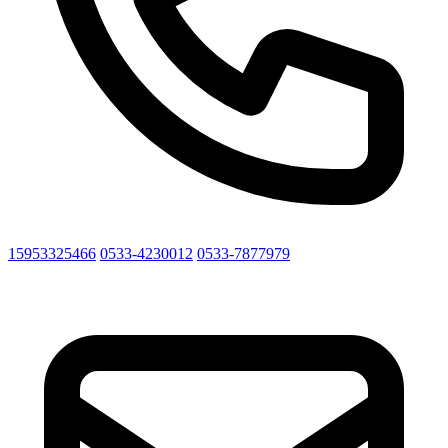
15953325466
0533-4230012
0533-7877979