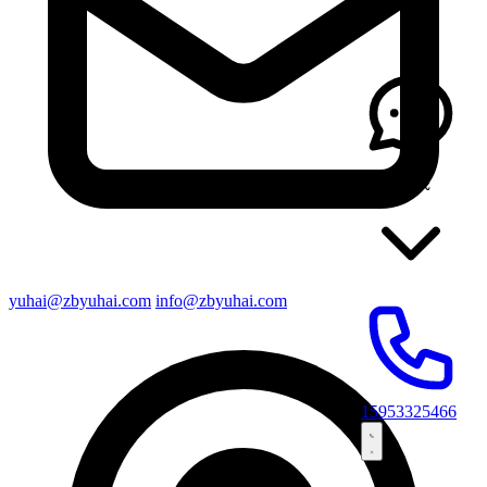
咨询热线
yuhai@zbyuhai.com
info@zbyuhai.com
15953325466