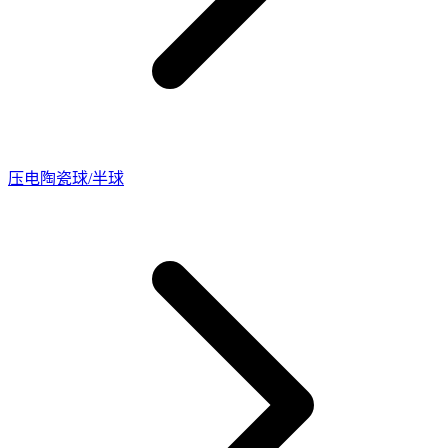
压电陶瓷球/半球