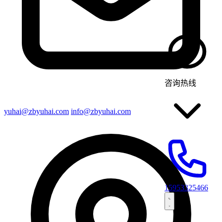
咨询热线
yuhai@zbyuhai.com
info@zbyuhai.com
15953325466