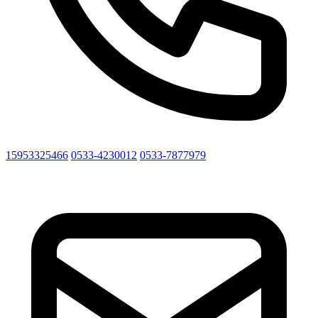
15953325466
0533-4230012
0533-7877979