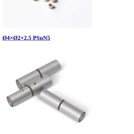
Ø4×Ø2×2.5 PSnN5