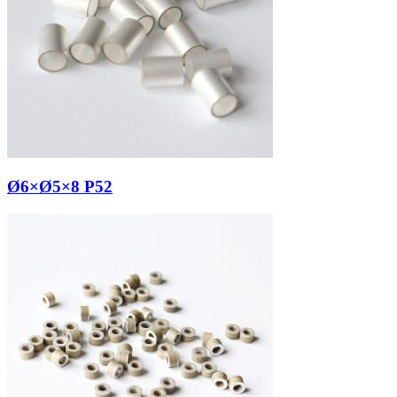
Ø6×Ø5×8 P52