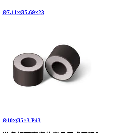
Ø7.11×Ø5.69×23
Ø10×Ø5×3 P43