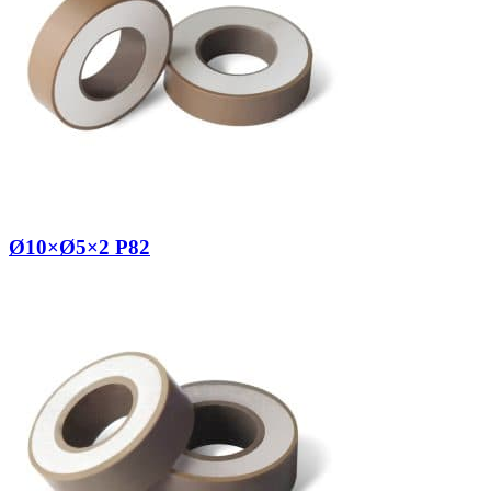
Ø10×Ø5×2 P82