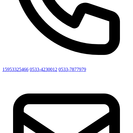
15953325466
0533-4230012
0533-7877979