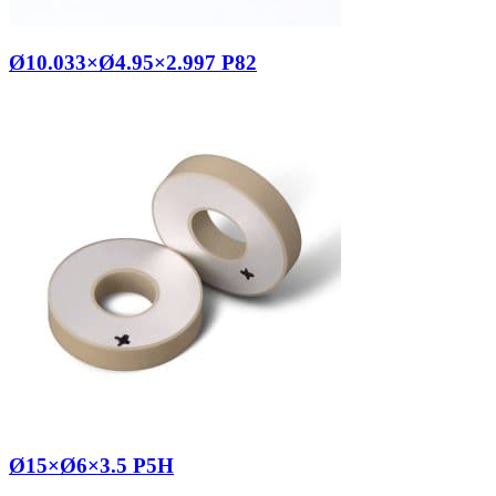
Ø10.033×Ø4.95×2.997 P82
Ø15×Ø6×3.5 P5H