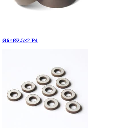
Ø6×Ø2.5×2 P4