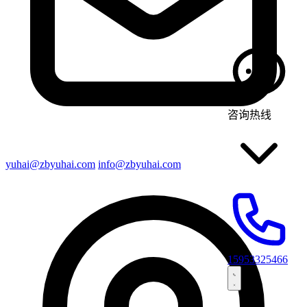
咨询热线
yuhai@zbyuhai.com
info@zbyuhai.com
15953325466