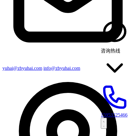
咨询热线
yuhai@zbyuhai.com
info@zbyuhai.com
15953325466