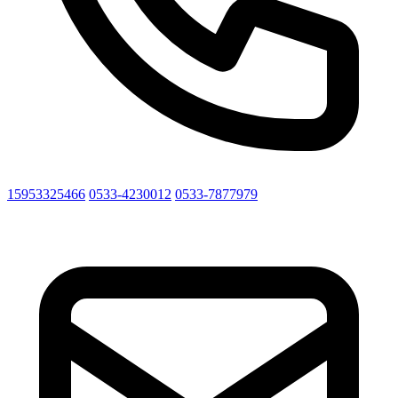
15953325466
0533-4230012
0533-7877979