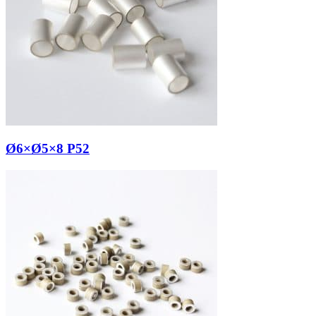
Ø6×Ø5×8 P52