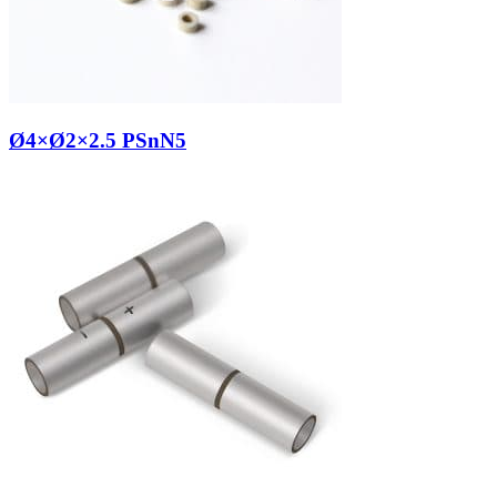
Ø4×Ø2×2.5 PSnN5