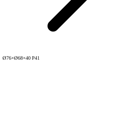
Ø76×Ø68×40 P41