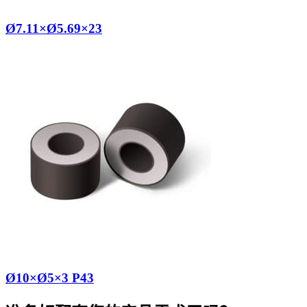
Ø7.11×Ø5.69×23
Ø10×Ø5×3 P43