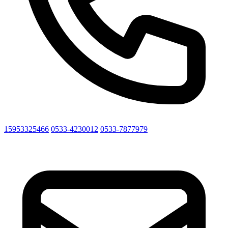
15953325466
0533-4230012
0533-7877979