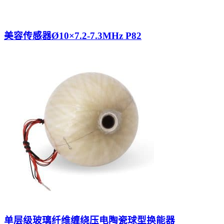
美容传感器Ø10×7.2-7.3MHz P82
单层级玻璃纤维缠绕压电陶瓷球型换能器