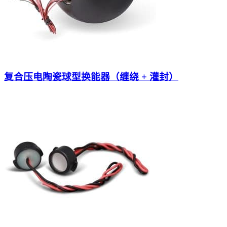
复合压电陶瓷球型换能器（缠绕 + 灌封）