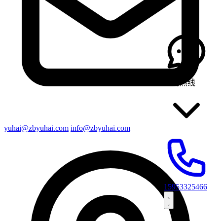
咨询热线
yuhai@zbyuhai.com
info@zbyuhai.com
15953325466