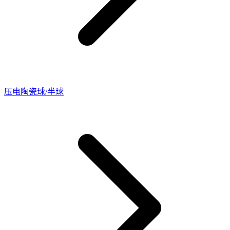
压电陶瓷球/半球