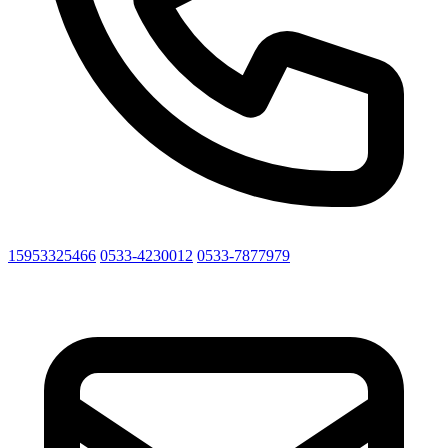
15953325466
0533-4230012
0533-7877979