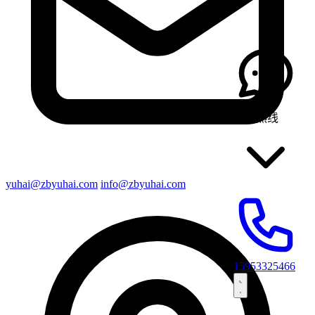
咨询热线
yuhai@zbyuhai.com
info@zbyuhai.com
15953325466