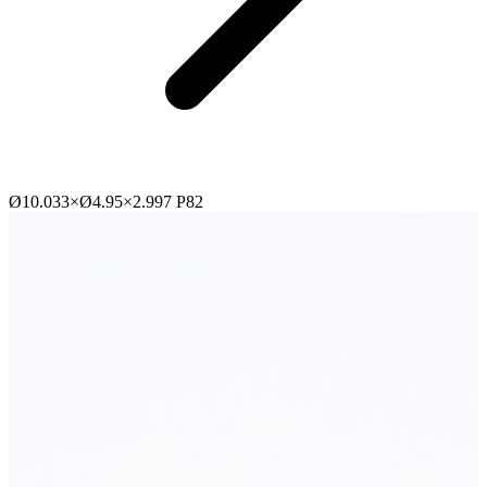
Ø10.033×Ø4.95×2.997 P82