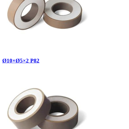
Ø10×Ø5×2 P82