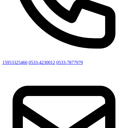
15953325466
0533-4230012
0533-7877979