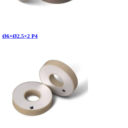
Ø6×Ø2.5×2 P4