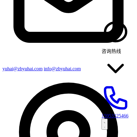
咨询热线
yuhai@zbyuhai.com
info@zbyuhai.com
15953325466