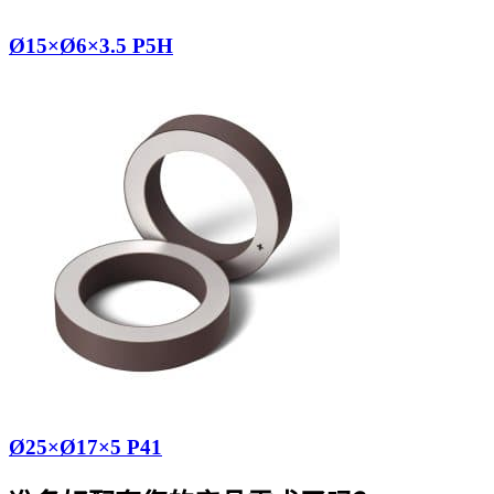
Ø15×Ø6×3.5 P5H
Ø25×Ø17×5 P41